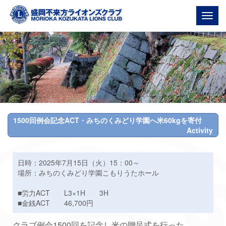
Togg
navig
1500回例会記念ACT・みちのくみどり学園へ米60kgを寄付
Activity
日時：2025年7月15日（火）15：00～
場所：みちのくみどり学園こもりうたホール
■労力ACT L3×1H 3H
■金銭ACT 46,700円
クラブ例会1500回を記念し米の贈呈式を行った。