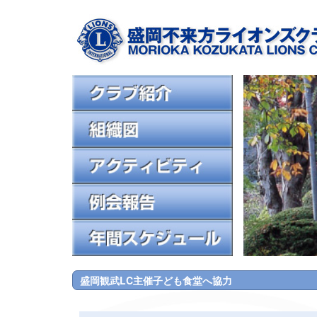
盛岡観武LC主催子ども食堂へ協力