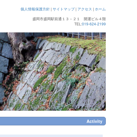
個人情報保護方針
|
サイトマップ
|
アクセス
|
ホーム
盛岡市盛岡駅前通１３－２１ 開運ビル４階
TEL:
019-624-2199
Activity