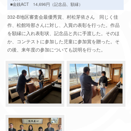
■金銭ACT 14,696円（記念品、額縁）
332-B地区審査会最優秀賞、村松芽依さん 同じく佳
作、松館玲那さんに対し、入賞の表彰を行った。作品
を額縁に入れ表彰状、記念品と共に手渡した。そのほ
か、コンテストに参加した児童に参加賞を贈った。そ
の後、来年度の参加についても説明を行った。