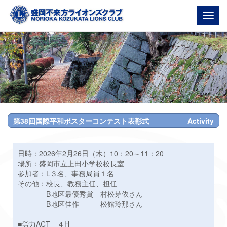
Togg
navig
第38回国際平和ポスターコンテスト表彰式
Activity
日時：2026年2月26日（木）10：20～11：20
場所：盛岡市立上田小学校校長室
参加者：L３名、事務局員１名
その他：校長、教務主任、担任
B地区最優秀賞 村松芽依さん
B地区佳作 松館玲那さん
■労力ACT ４H