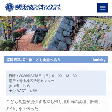
Togg
navig
盛岡観武LC主催こども食堂へ協力
Activity
日時：2026年3月8日（日）9：00～13：30
場所：青山地区活動センター
参加者 L1名
★労力ACT 4.5H
こども食堂が提供する持ち帰り用弁当の調理、販売、
片付けを手伝った。