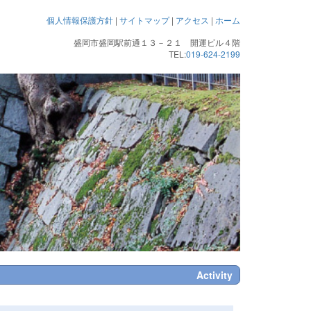
個人情報保護方針
|
サイトマップ
|
アクセス
|
ホーム
盛岡市盛岡駅前通１３－２１ 開運ビル４階
TEL:
019-624-2199
Activity