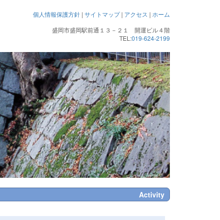
個人情報保護方針
|
サイトマップ
|
アクセス
|
ホーム
盛岡市盛岡駅前通１３－２１ 開運ビル４階
TEL:
019-624-2199
Activity