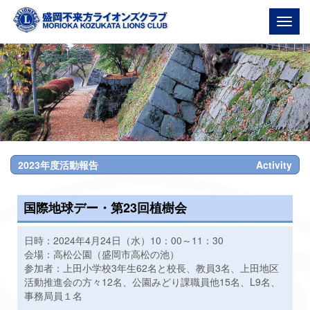
Togg
navig
2023年度活動報告
Activity
国際地球デー・第23回植樹会
日時：2024年4月24日（水）10：00～11：30
会場：高松公園（盛岡市高松の池）
参加者：上田小学校3年生62名と校長、教員3名、上田地区
活動推進会の方々12名、公園みどり課職員他15名、L9名、
事務局員１名