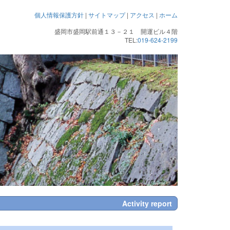
個人情報保護方針
|
サイトマップ
|
アクセス
|
ホーム
盛岡市盛岡駅前通１３－２１ 開運ビル４階
TEL:
019-624-2199
Activity report